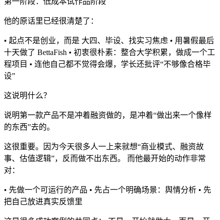
第一阶段：低成本试作品阶段
他的原话里已经很清楚了：
• 起点不是创业，而是 大四、毕设、找实习焦虑 • 用暑假最后
十天做了 BettaFish • 初衷很朴素：整合大学积累，做成一个工
程项目 • 连他自己都不觉得会爆，学长还批评“不够像合格毕
设”
这说明什么？
说明第一款产品不是冲着融资做的，是冲着“做出来一个像样
的东西”去的。
这很重要。因为今天很多人一上来就想“商业模式、融资故
事、估值逻辑”，反而做不出东西。 而他最开始的动作非常
对：
• 先做一个可运行的产品 • 先占一个明确场景：舆情分析 • 先
把自己放进真实反馈里