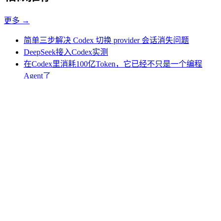
更多 →
简单三步解决 Codex 切换 provider 会话消失问题
DeepSeek接入Codex实测
在Codex里消耗100亿Token，它已经不只是一个编程
Agent了
译：每个任务都有自己的执行框架：Claude Code 中的动
态工作流
和AI一起修复了上百个bug后，我将其沉淀为了一套
Skills
对网易更爱了一分，分享最近在使用的AI编程辅助神器
回到顶部
© 2026 LuckySnail · 幸运的蜗牛
浙ICP备2021039023号-3
More on this site