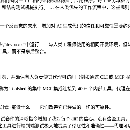
以我们围绕一个严格的架构模型构建了应用程序。每个业务域被
 生成的！）和结构测试机械执行。 … 在人类优先的工作流程中，
一个反直觉的未来：增加对 AI 生成代码的信任和可靠性需要
的、预热“devboxes”中运行——与人类工程师使用的相同开发环境，
工具，而不是事后整合。
具列表，并确保有人负责使其代理可访问（例如通过 CLI 或 MC
 通过称为 Toolshed 的集中 MCP 集成连接到 400+ 个
展代理能做什么——它们改善它已经做的一切的可靠性。
er 和测试套件的清晰指令增加了我对每个 diff 的信心。没有
浏览器自动化工具进行端到端测试极大地提高了彻底性和准确性——代理可