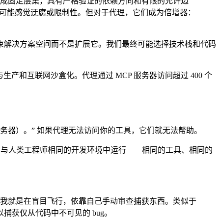
分成固定层集，具有严格验证的依赖方向和有限的允许边
这些规则可能感觉迂腐或限制性。但对于代理，它们成为倍增器：
约束解决方案空间而不是扩展它。我们最终可能选择技术栈和代码
但与生产和互联网沙盒化。代理通过 MCP 服务器访问超过 400 个
P 服务器）。” 如果代理无法访问你的工具，它们就无法帮助。
内部工具。代理在与人类工程师相同的开发环境中运行——相同的工具、相同的
这些工具，我就是在盲目飞行，依靠自己手动审查捕获东西。类似于
以捕获仅从代码中不可见的 bug。