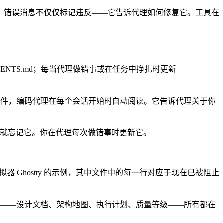
约束时，错误消息不仅仅标记违反——它告诉代理如何修复它。工具在
GENTS.md；每当代理做错事或在任务中挣扎时更新
wn 文件，编码代理在每个会话开始时自动阅读。它告诉代理关于你
不是写一次就忘记它。你在代理每次做错事时更新它。
终端模拟器 Ghostty 的示例，其中文件中的每一行对应于现在已被阻止
理来源——设计文档、架构地图、执行计划、质量等级——所有都在